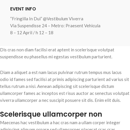
EVENT INFO
“Fringilla In Dui” @Vestibulum Viverra
Via Suspendisse 24 – Metro: Praesent Vehicula
8 – 12 April / h 12 – 18
Dis cras non diam facilisi erat aptent in scelerisque volutpat
suspendisse eu phasellus mi egestas vestibulum parturient.
Diam a aliquet a est nam lacus pulvinar rutrum tempus mus lacus
odio id fames sed facilisi at primis adipiscing parturient ad varius sit
tellus rutrum a nisi. Aenean adipiscing sit scelerisque dictum
ullamcorper fames ac inceptos est risus auctor ac senectus volutpat
viverra ullamcorper a nec suscipit posuere sit dis. Enim elit duis.
Scelerisque ullamcorper non
Maecenas hac vestibulum a hac cras nam a ullam corper integer
adipiscing aliquam ornare sed ullamcorper placerat cras cras