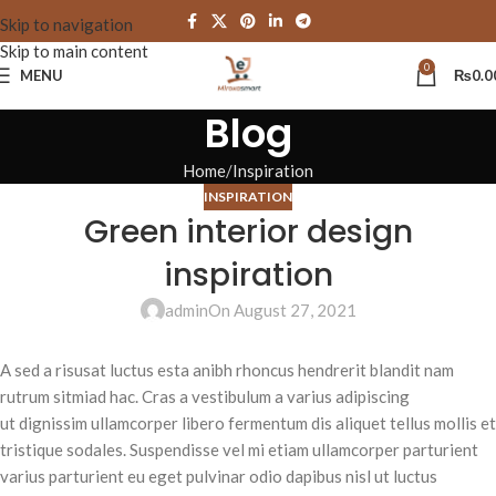
Skip to navigation
Skip to main content
0
MENU
₨
0.0
Blog
Home
Inspiration
INSPIRATION
Green interior design
inspiration
admin
On August 27, 2021
A sed a risusat luctus esta anibh rhoncus hendrerit blandit nam
rutrum sitmiad hac. Cras a vestibulum a varius adipiscing
ut dignissim ullamcorper libero fermentum dis aliquet tellus mollis et
tristique sodales. Suspendisse vel mi etiam ullamcorper parturient
varius parturient eu eget pulvinar odio dapibus nisl ut luctus